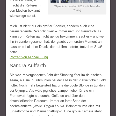
in Deutschland, er
macht die Reiterei in
Olympia in London 2012 – © Min-Min
den Medien bekannt
Chang
wie wenige sonst.
Michi ist nicht nur ein großer Sportler, sondern auch eine
herausragende Persönlichkeit – immer nett und freundlich. Er
kann vom Reiten gar nicht genug bekommen, sagt er – und wer
ihn in London gesehen hat, der glaubt vom ersten Moment an,
dass er bei all dem Druck, der auf ihm lastete, trotzdem Spaß
hatte.
Portrait von Michael Jung
Sandra Auffarth
Sie war im vergangenen Jahr der Shooting Star im deutschen
Team, als sie in Luhmühlen bei der EM in der Vielseitigkeit Gold
holte. Noch mehr begeistert hat uns die coole Blonde in London
bei Olympia! Als wäre jegliches Lampenfieber für sie ein
Fremdwort fegte sie durchs Gelände und über den
abschließenden Parcours. Immer an ihrer Seite der
hochtalentierte „Wolle“
Opgun Louvo
. Belohnt wurde dies mit
Einzelbronze und Mannschaftsgold. Eine große Karriere steht