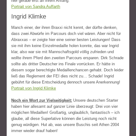
hier gerade erst an ihrem Anfang.
Portrait von Sandra Auffarth
Ingrid Klimke
Manch einer, der ihren Braxxi nicht kennt, der dürfte denken,
dass zwei Abwürfe im Parcours doch viel wären. Aber nicht für
Abraxxas
– er zeigte hier eine seiner besten Leistungen! Dass
sie mit ihm keine Einzelmedaille holen konnte, das war Ingrid
klar, also war sie mit Mannschaftsgold völlig zufrieden und
wollte ihrem Pferd den zweiten Parcours ersparen. Dirk Schrade
sollte als dritter Deutscher ins Finale vorrücken. Er hätte in
diesem sogar berechtigte Medaillenchancen gehabt. Doch leider
ließ das Reglement der FEI dies nicht zu… Schade! Ingrid
gebührt für diese Entscheidung dennoch unsere Anerkennung!
Portrait von Ingrid Klimke
Noch ein Wort zur Vielseitigkeit:
Unsere deutschen Starter
haben hier allesamt auf ganzer Linie überzeugt: Drei von vier
möglichen Medaillen! Großartig, unglaublich, fantastisch – ich
glaube, all diese Superlative können die Leistung noch nicht
genug würdigen. Hut ab, was unsere Buschis seit Athen 2004
immer wieder drauf haben!