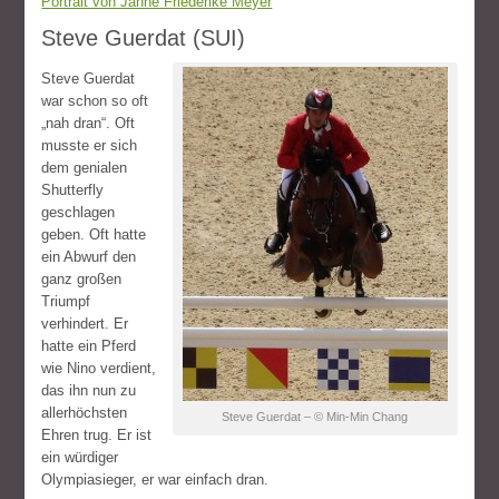
Portrait von Janne Friederike Meyer
Steve Guerdat (SUI)
Steve Guerdat
war schon so oft
„nah dran“. Oft
musste er sich
dem genialen
Shutterfly
geschlagen
geben. Oft hatte
ein Abwurf den
ganz großen
Triumpf
verhindert. Er
hatte ein Pferd
wie Nino verdient,
das ihn nun zu
allerhöchsten
Steve Guerdat – © Min-Min Chang
Ehren trug. Er ist
ein würdiger
Olympiasieger, er war einfach dran.