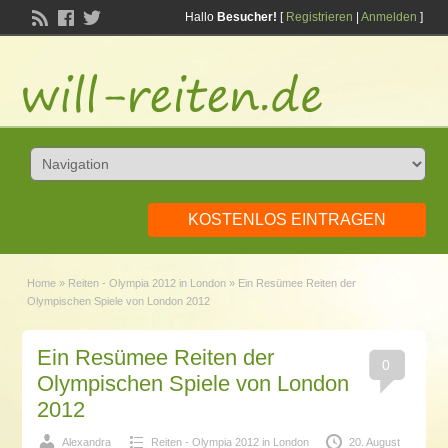
Hallo
Besucher!
[
Registrieren
|
Anmelden
]
KOSTENLOS EINTRAGEN
Home
»
Reiten - Olympia 2012 in London
»
Ein Resümee Reiten der
Olympischen Spiele von London 2012
Ein Resümee Reiten der
0
Olympischen Spiele von London
2012
Alexandra
Reiten - Olympia 2012 in London
20. August