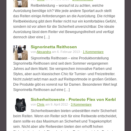
Reitbekleidung – worauf ist zu achten, welche
Ausrüstung benötige ich? Wie jede andere Sportart auch stellt
das Reiten einige Anforderungen an die Ausrüstung. Die richtige
Reitbekleidung gibt dem Reiter nicht nur ein komfortables Gefühl,
sondern ist vor allem für die Sicherheit unverzichtbar. Die ideale
Ausrüstung lässt dem Reiter viel Bewegungsfreiheit und verfügt
dennoch über eine […]
Signorinetta Reithosen
von
Alexandra
am 6. Februar 2013 -
1 Kommentare
Signorinetta Reithosen – eine Produktvorstellung
Signorinetta Reithosen sind seit dem Sommer vergangenen
Jahres auf dem Markt. Sie versprechen innovative Farben und
Styles, aber auch klassischen Chic für Turnier- und Freizeitreiter.
Nicht zuletzt setzt man auch auf Reitsportmode in großen Größen.
Die Produkte gibt es vorerst nur für Damen. Besonderen Wert legt
Signorinetta Reithosen auf eine […]
Sicherheitsweste - Protecto Flex von Kerbl
von
Chris
am 9. April 2012 -
3 Kommentare
Sicherheitswesten bieten unbestritten mehr Sicherheit
beim Reiten. Wenn ein Reiter sich für eine Reitweste entscheidet,
dann sollte es das Maximum an Sicherheit und Tragekompfort
sein. Nicht aber alle Reitwesten bieten den erhofft hohen