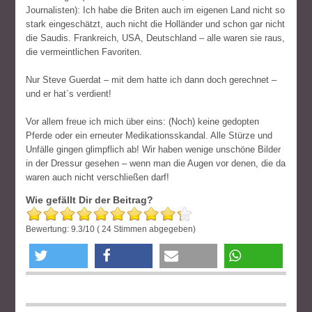
Journalisten): Ich habe die Briten auch im eigenen Land nicht so
stark eingeschätzt, auch nicht die Holländer und schon gar nicht
die Saudis. Frankreich, USA, Deutschland – alle waren sie raus,
die vermeintlichen Favoriten.
Nur Steve Guerdat – mit dem hatte ich dann doch gerechnet –
und er hat´s verdient!
Vor allem freue ich mich über eins: (Noch) keine gedopten
Pferde oder ein erneuter Medikationsskandal. Alle Stürze und
Unfälle gingen glimpflich ab! Wir haben wenige unschöne Bilder
in der Dressur gesehen – wenn man die Augen vor denen, die da
waren auch nicht verschließen darf!
Wie gefällt Dir der Beitrag?
Bewertung:
9.3
/
10
(
24
Stimmen abgegeben)
twittern
teilen
e-mail
teilen