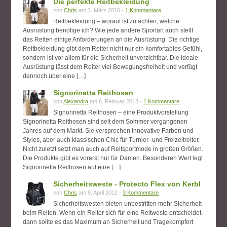
Die perfekte Reitbekleidung
von
Chris
am 3. März 2016 -
1 Kommentare
Reitbekleidung – worauf ist zu achten, welche
Ausrüstung benötige ich? Wie jede andere Sportart auch stellt
das Reiten einige Anforderungen an die Ausrüstung. Die richtige
Reitbekleidung gibt dem Reiter nicht nur ein komfortables Gefühl,
sondern ist vor allem für die Sicherheit unverzichtbar. Die ideale
Ausrüstung lässt dem Reiter viel Bewegungsfreiheit und verfügt
dennoch über eine […]
Signorinetta Reithosen
von
Alexandra
am 6. Februar 2013 -
1 Kommentare
Signorinetta Reithosen – eine Produktvorstellung
Signorinetta Reithosen sind seit dem Sommer vergangenen
Jahres auf dem Markt. Sie versprechen innovative Farben und
Styles, aber auch klassischen Chic für Turnier- und Freizeitreiter.
Nicht zuletzt setzt man auch auf Reitsportmode in großen Größen.
Die Produkte gibt es vorerst nur für Damen. Besonderen Wert legt
Signorinetta Reithosen auf eine […]
Sicherheitsweste - Protecto Flex von Kerbl
von
Chris
am 9. April 2012 -
3 Kommentare
Sicherheitswesten bieten unbestritten mehr Sicherheit
beim Reiten. Wenn ein Reiter sich für eine Reitweste entscheidet,
dann sollte es das Maximum an Sicherheit und Tragekompfort