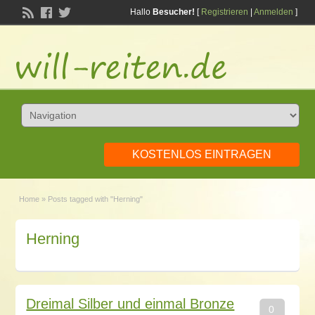
Hallo
Besucher!
[
Registrieren
|
Anmelden
]
KOSTENLOS EINTRAGEN
Home
»
Posts tagged with "Herning"
Herning
Dreimal Silber und einmal Bronze
0