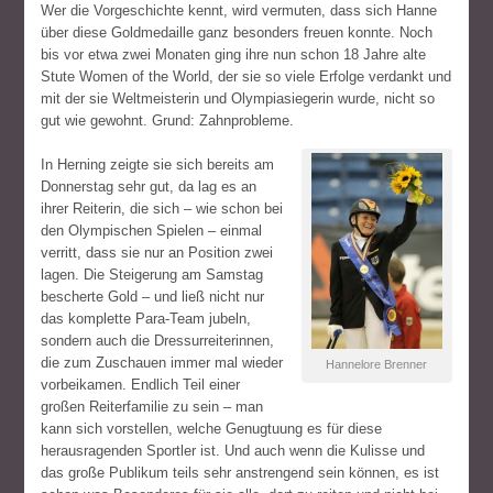
Wer die Vorgeschichte kennt, wird vermuten, dass sich Hanne
über diese Goldmedaille ganz besonders freuen konnte. Noch
bis vor etwa zwei Monaten ging ihre nun schon 18 Jahre alte
Stute Women of the World, der sie so viele Erfolge verdankt und
mit der sie Weltmeisterin und Olympiasiegerin wurde, nicht so
gut wie gewohnt. Grund: Zahnprobleme.
In Herning zeigte sie sich bereits am
Donnerstag sehr gut, da lag es an
ihrer Reiterin, die sich – wie schon bei
den Olympischen Spielen – einmal
verritt, dass sie nur an Position zwei
lagen. Die Steigerung am Samstag
bescherte Gold – und ließ nicht nur
das komplette Para-Team jubeln,
sondern auch die Dressurreiterinnen,
die zum Zuschauen immer mal wieder
Hannelore Brenner
vorbeikamen. Endlich Teil einer
großen Reiterfamilie zu sein – man
kann sich vorstellen, welche Genugtuung es für diese
herausragenden Sportler ist. Und auch wenn die Kulisse und
das große Publikum teils sehr anstrengend sein können, es ist