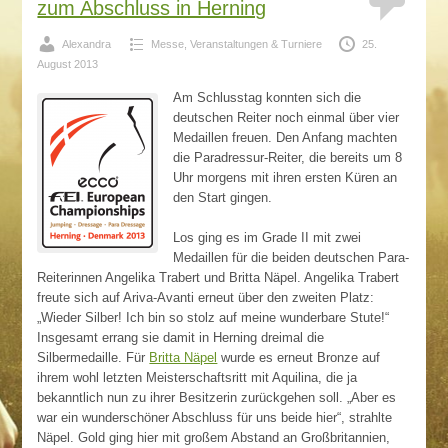
zum Abschluss in Herning
Alexandra
Messe, Veranstaltungen & Turniere
25.
August 2013
Am Schlusstag konnten sich die
deutschen Reiter noch einmal über vier
Medaillen freuen. Den Anfang machten
die Paradressur-Reiter, die bereits um 8
Uhr morgens mit ihren ersten Küren an
den Start gingen.
Los ging es im Grade II mit zwei
Medaillen für die beiden deutschen Para-
Reiterinnen Angelika Trabert und Britta Näpel. Angelika Trabert
freute sich auf Ariva-Avanti erneut über den zweiten Platz:
„Wieder Silber! Ich bin so stolz auf meine wunderbare Stute!“
Insgesamt errang sie damit in Herning dreimal die
Silbermedaille. Für
Britta Näpel
wurde es erneut Bronze auf
ihrem wohl letzten Meisterschaftsritt mit Aquilina, die ja
bekanntlich nun zu ihrer Besitzerin zurückgehen soll. „Aber es
war ein wunderschöner Abschluss für uns beide hier“, strahlte
Näpel. Gold ging hier mit großem Abstand an Großbritannien,