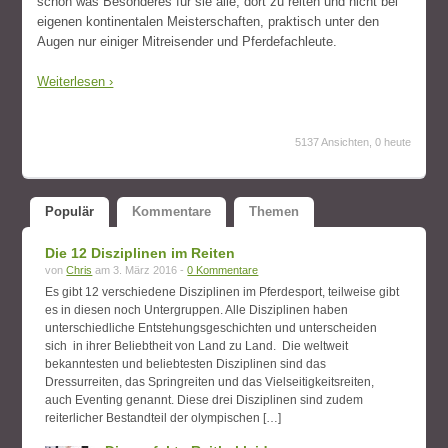
schon was Besonderes für sie alle, dort zu reiten und nicht bei
eigenen kontinentalen Meisterschaften, praktisch unter den
Augen nur einiger Mitreisender und Pferdefachleute.
Weiterlesen ›
5137 Ansichten, 0 heute
Populär
Kommentare
Themen
Die 12 Disziplinen im Reiten
von
Chris
am 3. März 2016 -
0 Kommentare
Es gibt 12 verschiedene Disziplinen im Pferdesport, teilweise gibt
es in diesen noch Untergruppen. Alle Disziplinen haben
unterschiedliche Entstehungsgeschichten und unterscheiden
sich in ihrer Beliebtheit von Land zu Land. Die weltweit
bekanntesten und beliebtesten Disziplinen sind das
Dressurreiten, das Springreiten und das Vielseitigkeitsreiten,
auch Eventing genannt. Diese drei Disziplinen sind zudem
reiterlicher Bestandteil der olympischen […]