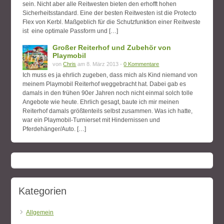
sein. Nicht aber alle Reitwesten bieten den erhofft hohen
Sicherheitsstandard. Eine der besten Reitwesten ist die Protecto
Flex von Kerbl. Maßgeblich für die Schutzfunktion einer Reitweste
ist eine optimale Passform und […]
Großer Reiterhof und Zubehör von
Playmobil
von
Chris
am 8. März 2013 -
0 Kommentare
Ich muss es ja ehrlich zugeben, dass mich als Kind niemand von
meinem Playmobil Reiterhof weggebracht hat. Dabei gab es
damals in den frühen 90er Jahren noch nicht einmal solch tolle
Angebote wie heute. Ehrlich gesagt, baute ich mir meinen
Reiterhof damals größtenteils selbst zusammen. Was ich hatte,
war ein Playmobil-Turnierset mit Hindernissen und
Pferdehänger/Auto. […]
Kategorien
Allgemein