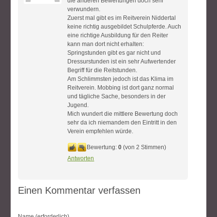
die anderen Bewertungen doch sehr
verwundern.
Zuerst mal gibt es im Reitverein Niddertal
keine richtig ausgebildet Schulpferde. Auch
eine richtige Ausbildung für den Reiter
kann man dort nicht erhalten:
Springstunden gibt es gar nicht und
Dressurstunden ist ein sehr Aufwertender
Begriff für die Reitstunden.
Am Schlimmsten jedoch ist das Klima im
Reitverein. Mobbing ist dort ganz normal
und tägliche Sache, besonders in der
Jugend.
Mich wundert die mittlere Bewertung doch
sehr da ich niemandem den Eintritt in den
Verein empfehlen würde.
Bewertung:
0
(von 2 Stimmen)
Antworten
Einen Kommentar verfassen
Name (erforderlich)