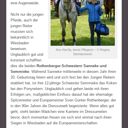
eine Augenweide.
Nicht nur die jungen
Pferde, auch die
jungen Reiter
mussten sich
bekanntlich in
Wiesbaden
beweisen.
Anu Harrila, beste Pflegerin – © Regina
Unglaublich gut und
Siemianowski
konstant schafften
dies die beiden
Rothenberger-Schwestern Sanneke und
Semmieke
. Während Sanneke mittlerweile in diesem Jahr ihren
20. Geburtstag feiern wird und sich fest bei den Jungen Reitern
etabliert hat, ist ihre 12-jährige Schwester Semmieke das Küken
bei den Ponyreitern. Unglaublich cool gehen beide mit ihren
Erfolgen um, maßgeblichen Einfluss darauf hat der ehemalige
Spitzenreiter und Europameister Sven Günter Rothenberger, der
in den 90er Jahren die Dressurwelt begeisterte. Wenn alles gut
geht, steht beiden Mädchen eine Karriere im Dressurreiten
bevor, doch momentan freuen sie sich erst einmal nach ihren
Siegen in Wiesbaden auf die Europameisterschaften.