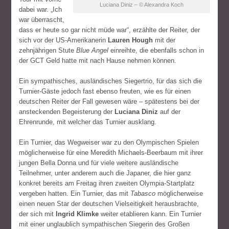
Luciana Diniz – © Alexandra Koch
dabei war. „Ich
war überrascht,
dass er heute so gar nicht müde war“, erzählte der Reiter, der
sich vor der US-Amerikanerin
Lauren Hough
mit der
zehnjährigen Stute
Blue Angel
einreihte, die ebenfalls schon in
der GCT Geld hatte mit nach Hause nehmen können.
Ein sympathisches, ausländisches Siegertrio, für das sich die
Turnier-Gäste jedoch fast ebenso freuten, wie es für einen
deutschen Reiter der Fall gewesen wäre – spätestens bei der
ansteckenden Begeisterung der
Luciana Diniz
auf der
Ehrenrunde, mit welcher das Turnier ausklang.
Ein Turnier, das Wegweiser war zu den Olympischen Spielen
möglicherweise für eine Meredith Michaels-Beerbaum mit ihrer
jungen Bella Donna und für viele weitere ausländische
Teilnehmer, unter anderem auch die Japaner, die hier ganz
konkret bereits am Freitag ihren zweiten Olympia-Startplatz
vergeben hatten. Ein Turnier, das mit
Tabasco
möglicherweise
einen neuen Star der deutschen Vielseitigkeit herausbrachte,
der sich mit
Ingrid Klimke
weiter etablieren kann. Ein Turnier
mit einer unglaublich sympathischen Siegerin des Großen