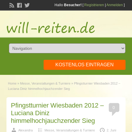
Hallo
Besucher!
[
Registrieren
|
Anmelden
]
KOSTENLOS EINTRAGEN
Home
»
Messe, Veranstaltungen & Turniere
»
Pfingstturnier Wiesbaden 2012 –
Luciana Diniz himmelhochjauchzender Sieg
Pfingstturnier Wiesbaden 2012 –
0
Luciana Diniz
himmelhochjauchzender Sieg
Alexandra
Messe, Veranstaltungen & Turniere
2. Juni