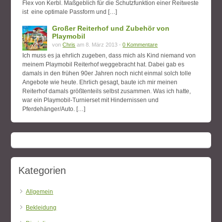
Flex von Kerbl. Maßgeblich für die Schutzfunktion einer Reitweste
ist eine optimale Passform und […]
Großer Reiterhof und Zubehör von
Playmobil
von
Chris
am 8. März 2013 -
0 Kommentare
Ich muss es ja ehrlich zugeben, dass mich als Kind niemand von
meinem Playmobil Reiterhof weggebracht hat. Dabei gab es
damals in den frühen 90er Jahren noch nicht einmal solch tolle
Angebote wie heute. Ehrlich gesagt, baute ich mir meinen
Reiterhof damals größtenteils selbst zusammen. Was ich hatte,
war ein Playmobil-Turnierset mit Hindernissen und
Pferdehänger/Auto. […]
Kategorien
Allgemein
Bekleidung