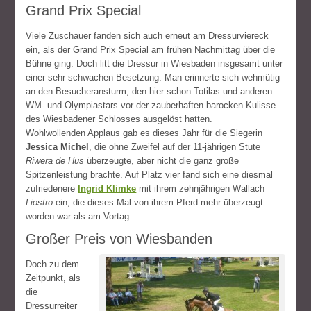
Grand Prix Special
Viele Zuschauer fanden sich auch erneut am Dressurviereck
ein, als der Grand Prix Special am frühen Nachmittag über die
Bühne ging. Doch litt die Dressur in Wiesbaden insgesamt unter
einer sehr schwachen Besetzung. Man erinnerte sich wehmütig
an den Besucheransturm, den hier schon Totilas und anderen
WM- und Olympiastars vor der zauberhaften barocken Kulisse
des Wiesbadener Schlosses ausgelöst hatten.
Wohlwollenden Applaus gab es dieses Jahr für die Siegerin
Jessica Michel
, die ohne Zweifel auf der 11-jährigen Stute
Riwera de Hus
überzeugte, aber nicht die ganz große
Spitzenleistung brachte. Auf Platz vier fand sich eine diesmal
zufriedenere
Ingrid Klimke
mit ihrem zehnjährigen Wallach
Liostro
ein, die dieses Mal von ihrem Pferd mehr überzeugt
worden war als am Vortag.
Großer Preis von Wiesbanden
Doch zu dem
Zeitpunkt, als
die
Dressurreiter