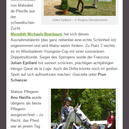
von Maloubet
de Pleville aus
der
Julien Epillard – © Regina Siemianowski
schwedischen
Zucht.
Meredith Michaels-Beerbaum
hat sich dieses
Ausnahmetalents (das ganz nebenbei eine echte Schönheit ist)
angenommen und wird
Malou
weiter fördern. Zu Platz 2 reichte
es im Wiesbadener Youngster-Cup mit einer souveränen
Doppelnullrunde. Sieger des Springens wurde der Franzose
Julien Epillard
mit seinem schicken, prächtigen achtjährigen
Hengst
Qarat de la Loge
. Auch die Dritte könnte noch im großen
Sport auf sich aufmerksam machen:
Graciella
unter
Pius
Schwizer
.
Malous Pflegerin
Anu Harilla
wurde
übrigens als beste
Pflegerin
ausgezeichnet – zu
Recht, das Pferd
war an jenem Tag