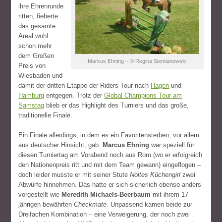
ihre Ehrenrunde
ritten, fieberte
das gesamte
Areal wohl
schon mehr
dem Großen
Markus Ehning – © Regina Siemianowski
Preis von
Wiesbaden und
damit der dritten Etappe der Riders Tour nach
Hagen
und
Hamburg
entgegen. Trotz der
Global Champions Tour am
Samstag
blieb er das Highlight des Turniers und das große,
traditionelle Finale.
Ein Finale allerdings, in dem es ein Favoritensterben, vor allem
aus deutscher Hinsicht, gab.
Marcus Ehning
war speziell für
diesen Turniertag am Vorabend noch aus Rom (wo er erfolgreich
den Nationenpreis ritt und mit dem Team gewann) eingeflogen –
doch leider musste er mit seiner Stute
Noltes Küchengirl
zwei
Abwürfe hinnehmen. Das hatte er sich sicherlich ebenso anders
vorgestellt wie
Meredith Michaels-Beerbaum
mit ihrem 17-
jährigen bewährten
Checkmate
. Unpassend kamen beide zur
Dreifachen Kombination – eine Verweigerung, der noch zwei