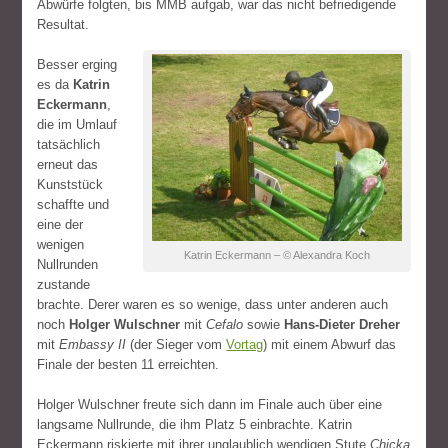
Abwürfe folgten, bis MMB aufgab, war das nicht befriedigende
Resultat.
Besser erging
es da
Katrin
Eckermann
,
die im Umlauf
tatsächlich
erneut das
Kunststück
schaffte und
eine der
wenigen
Katrin Eckermann – © Alexandra Koch
Nullrunden
zustande
brachte. Derer waren es so wenige, dass unter anderen auch
noch
Holger Wulschner
mit
Cefalo
sowie
Hans-Dieter Dreher
mit
Embassy II
(der Sieger vom
Vortag
) mit einem Abwurf das
Finale der besten 11 erreichten.
Holger Wulschner freute sich dann im Finale auch über eine
langsame Nullrunde, die ihm Platz 5 einbrachte. Katrin
Eckermann riskierte mit ihrer unglaublich wendigen Stute
Chicka