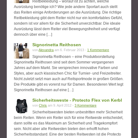
Reitbekleidung – worauf ist zu achten, welche
Ausrüstung benötige ich? Wie jede andere Sportart auch stellt
das Reiten einige Anforderungen an die Ausrüstung. Die richtige
Reitbekleidung gibt dem Reiter nicht nur ein komfortables Gefühl,
sondern ist vor allem für die Sicherheit unverzichtbar. Die ideale
Ausrüstung lässt dem Reiter viel Bewegungsfreiheit und verfügt
dennoch über eine […]
Signorinetta Reithosen
von
Alexandra
am 6. Februar 2013 -
1 Kommentare
Signorinetta Reithosen – eine Produktvorstellung
Signorinetta Reithosen sind seit dem Sommer vergangenen
Jahres auf dem Markt. Sie versprechen innovative Farben und
Styles, aber auch klassischen Chic für Turnier- und Freizeitreiter.
Nicht zuletzt setzt man auch auf Reitsportmode in großen Größen.
Die Produkte gibt es vorerst nur für Damen. Besonderen Wert legt
Signorinetta Reithosen auf eine […]
Sicherheitsweste - Protecto Flex von Kerbl
von
Chris
am 9. April 2012 -
3 Kommentare
Sicherheitswesten bieten unbestritten mehr Sicherheit
beim Reiten. Wenn ein Reiter sich für eine Reitweste entscheidet,
dann sollte es das Maximum an Sicherheit und Tragekompfort
sein. Nicht aber alle Reitwesten bieten den erhofft hohen
Sicherheitsstandard. Eine der besten Reitwesten ist die Protecto