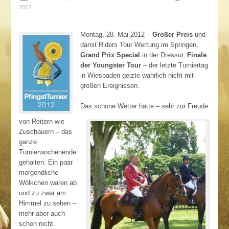
2012
Montag, 28. Mai 2012 –
Großer Preis
und
damit Riders Tour Wertung im Springen,
Grand Prix Special
in der Dressur,
Finale
der Youngster Tour
– der letzte Turniertag
in Wiesbaden geizte wahrlich nicht mit
großen Ereignissen.
Das schöne Wetter hatte – sehr zur Freude
von Reitern wie
Zuschauern – das
ganze
Turnierwochenende
gehalten. Ein paar
morgendliche
Wölkchen waren ab
und zu zwar am
Himmel zu sehen –
mehr aber auch
schon nicht.