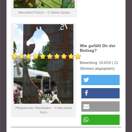
Alexandra Fricker – © Stefan Sauter
Wie gefällt Dir der
Beitrag?
Bewertung:
10.0
/
10
(
21
Stimmen abgegeben)
twittern
teilen
Pfingstturnier Wiesbaden – © Alexandra
Koch
e-mail
teilen