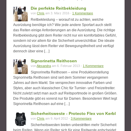
Die perfekte Reitbekleidung
von
Chris
am 3. März 2016 -
1 Kommentare
Reitbekleidung – worauf ist zu achten, welche
Ausrüstung benötige ich? Wie jede andere Sportart auch stellt
das Reiten einige Anforderungen an die Ausrüstung. Die richtige
Reitbekleidung gibt dem Reiter nicht nur ein komfortables Gefühl,
sondern ist vor allem für die Sicherheit unverzichtbar. Die ideale
Ausrüstung lässt dem Reiter viel Bewegungsfreiheit und verfügt
dennoch über eine […]
Signorinetta Reithosen
von
Alexandra
am 6. Februar 2013 -
1 Kommentare
Signorinetta Reithosen – eine Produktvorstellung
Signorinetta Reithosen sind seit dem Sommer vergangenen
Jahres auf dem Markt. Sie versprechen innovative Farben und
Styles, aber auch klassischen Chic für Turnier- und Freizeitreiter.
Nicht zuletzt setzt man auch auf Reitsportmode in großen Größen.
Die Produkte gibt es vorerst nur für Damen. Besonderen Wert legt
Signorinetta Reithosen auf eine […]
Sicherheitsweste - Protecto Flex von Kerbl
von
Chris
am 9. April 2012 -
3 Kommentare
Sicherheitswesten bieten unbestritten mehr Sicherheit
beim Reiten. Wenn ein Reiter sich für eine Reitweste entscheidet,