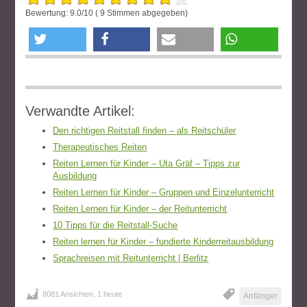
Bewertung:
9.0
/
10
(
9
Stimmen abgegeben)
twittern
teilen
e-mail
teilen
Verwandte Artikel:
Den richtigen Reitstall finden – als Reitschüler
Therapeutisches Reiten
Reiten Lernen für Kinder – Uta Gräf – Tipps zur
Ausbildung
Reiten Lernen für Kinder – Gruppen und Einzelunterricht
Reiten Lernen für Kinder – der Reitunterricht
10 Tipps für die Reitstall-Suche
Reiten lernen für Kinder – fundierte Kinderreitausbildung
Sprachreisen mit Reitunterricht | Berlitz
8081 Ansichten, 1 heute
Anfänger