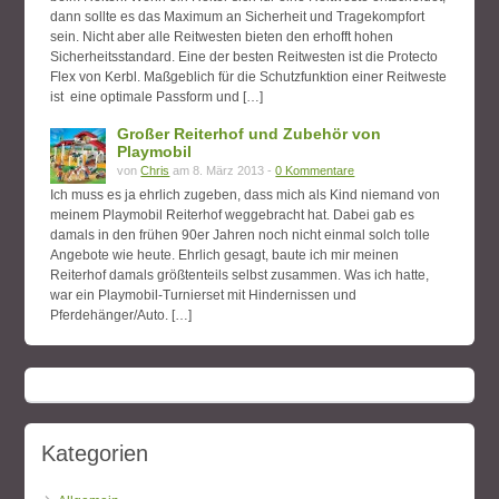
dann sollte es das Maximum an Sicherheit und Tragekompfort
sein. Nicht aber alle Reitwesten bieten den erhofft hohen
Sicherheitsstandard. Eine der besten Reitwesten ist die Protecto
Flex von Kerbl. Maßgeblich für die Schutzfunktion einer Reitweste
ist eine optimale Passform und […]
Großer Reiterhof und Zubehör von
Playmobil
von
Chris
am 8. März 2013 -
0 Kommentare
Ich muss es ja ehrlich zugeben, dass mich als Kind niemand von
meinem Playmobil Reiterhof weggebracht hat. Dabei gab es
damals in den frühen 90er Jahren noch nicht einmal solch tolle
Angebote wie heute. Ehrlich gesagt, baute ich mir meinen
Reiterhof damals größtenteils selbst zusammen. Was ich hatte,
war ein Playmobil-Turnierset mit Hindernissen und
Pferdehänger/Auto. […]
Kategorien