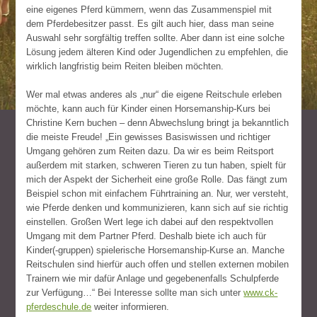
eine eigenes Pferd kümmern, wenn das Zusammenspiel mit
dem Pferdebesitzer passt. Es gilt auch hier, dass man seine
Auswahl sehr sorgfältig treffen sollte. Aber dann ist eine solche
Lösung jedem älteren Kind oder Jugendlichen zu empfehlen, die
wirklich langfristig beim Reiten bleiben möchten.
Wer mal etwas anderes als „nur“ die eigene Reitschule erleben
möchte, kann auch für Kinder einen Horsemanship-Kurs bei
Christine Kern buchen – denn Abwechslung bringt ja bekanntlich
die meiste Freude! „Ein gewisses Basiswissen und richtiger
Umgang gehören zum Reiten dazu. Da wir es beim Reitsport
außerdem mit starken, schweren Tieren zu tun haben, spielt für
mich der Aspekt der Sicherheit eine große Rolle. Das fängt zum
Beispiel schon mit einfachem Führtraining an. Nur, wer versteht,
wie Pferde denken und kommunizieren, kann sich auf sie richtig
einstellen. Großen Wert lege ich dabei auf den respektvollen
Umgang mit dem Partner Pferd. Deshalb biete ich auch für
Kinder(-gruppen) spielerische Horsemanship-Kurse an. Manche
Reitschulen sind hierfür auch offen und stellen externen mobilen
Trainern wie mir dafür Anlage und gegebenenfalls Schulpferde
zur Verfügung…“ Bei Interesse sollte man sich unter
www.ck-
pferdeschule.de
weiter informieren.