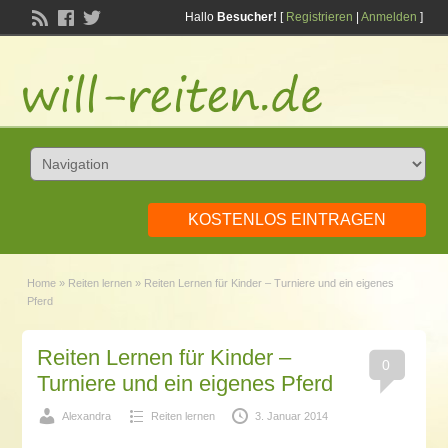
Hallo
Besucher!
[
Registrieren
|
Anmelden
]
KOSTENLOS EINTRAGEN
Home
»
Reiten lernen
»
Reiten Lernen für Kinder – Turniere und ein eigenes
Pferd
Reiten Lernen für Kinder –
0
Turniere und ein eigenes Pferd
Alexandra
Reiten lernen
3. Januar 2014