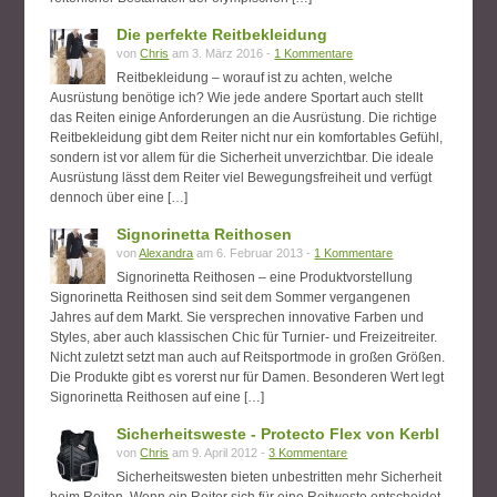
Die perfekte Reitbekleidung
von
Chris
am 3. März 2016 -
1 Kommentare
Reitbekleidung – worauf ist zu achten, welche
Ausrüstung benötige ich? Wie jede andere Sportart auch stellt
das Reiten einige Anforderungen an die Ausrüstung. Die richtige
Reitbekleidung gibt dem Reiter nicht nur ein komfortables Gefühl,
sondern ist vor allem für die Sicherheit unverzichtbar. Die ideale
Ausrüstung lässt dem Reiter viel Bewegungsfreiheit und verfügt
dennoch über eine […]
Signorinetta Reithosen
von
Alexandra
am 6. Februar 2013 -
1 Kommentare
Signorinetta Reithosen – eine Produktvorstellung
Signorinetta Reithosen sind seit dem Sommer vergangenen
Jahres auf dem Markt. Sie versprechen innovative Farben und
Styles, aber auch klassischen Chic für Turnier- und Freizeitreiter.
Nicht zuletzt setzt man auch auf Reitsportmode in großen Größen.
Die Produkte gibt es vorerst nur für Damen. Besonderen Wert legt
Signorinetta Reithosen auf eine […]
Sicherheitsweste - Protecto Flex von Kerbl
von
Chris
am 9. April 2012 -
3 Kommentare
Sicherheitswesten bieten unbestritten mehr Sicherheit