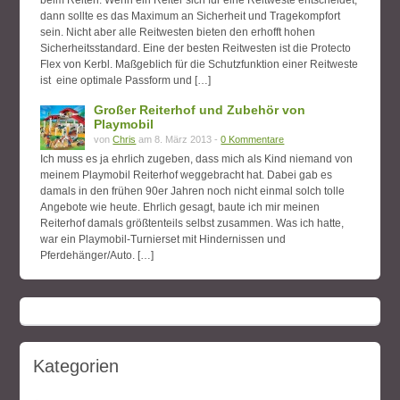
beim Reiten. Wenn ein Reiter sich für eine Reitweste entscheidet,
dann sollte es das Maximum an Sicherheit und Tragekompfort
sein. Nicht aber alle Reitwesten bieten den erhofft hohen
Sicherheitsstandard. Eine der besten Reitwesten ist die Protecto
Flex von Kerbl. Maßgeblich für die Schutzfunktion einer Reitweste
ist eine optimale Passform und […]
Großer Reiterhof und Zubehör von
Playmobil
von
Chris
am 8. März 2013 -
0 Kommentare
Ich muss es ja ehrlich zugeben, dass mich als Kind niemand von
meinem Playmobil Reiterhof weggebracht hat. Dabei gab es
damals in den frühen 90er Jahren noch nicht einmal solch tolle
Angebote wie heute. Ehrlich gesagt, baute ich mir meinen
Reiterhof damals größtenteils selbst zusammen. Was ich hatte,
war ein Playmobil-Turnierset mit Hindernissen und
Pferdehänger/Auto. […]
Kategorien