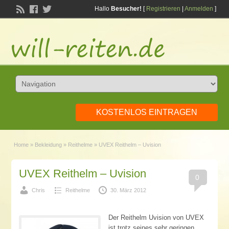
Hallo
Besucher!
[
Registrieren
|
Anmelden
]
KOSTENLOS EINTRAGEN
Home
»
Bekleidung
»
Reithelme
»
UVEX Reithelm – Uvision
UVEX Reithelm – Uvision
0
Chris
Reithelme
30. März 2012
Der Reithelm Uvision von UVEX
ist trotz seines sehr geringen