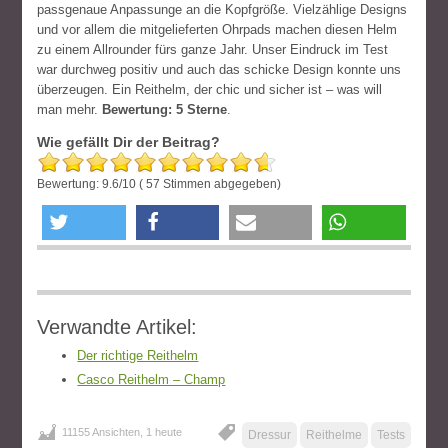
passgenaue Anpassunge an die Kopfgröße. Vielzählige Designs
und vor allem die mitgelieferten Ohrpads machen diesen Helm
zu einem Allrounder fürs ganze Jahr. Unser Eindruck im Test
war durchweg positiv und auch das schicke Design konnte uns
überzeugen. Ein Reithelm, der chic und sicher ist – was will
man mehr.
Bewertung: 5 Sterne
.
Wie gefällt Dir der Beitrag?
Bewertung:
9.6
/
10
(
57
Stimmen abgegeben)
twittern
teilen
e-mail
teilen
Verwandte Artikel:
Der richtige Reithelm
Casco Reithelm – Champ
11155 Ansichten, 1 heute
Dressur
Reithelme
Tests