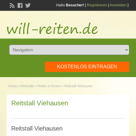
Hallo
Besucher!
[
Registrieren
|
Anmelden
]
KOSTENLOS EINTRAGEN
Home
»
Reitställe
»
Reiten in Essen
»
Reitstall Viehausen
Reitstall Viehausen
Reitstall Viehausen