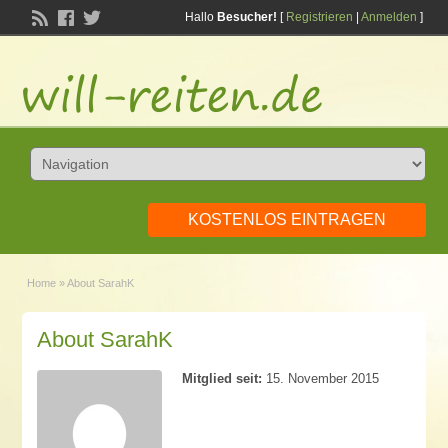
Hallo
Besucher!
[
Registrieren
|
Anmelden
]
KOSTENLOS EINTRAGEN
Home
»
About SarahK
About SarahK
Mitglied seit:
15. November 2015