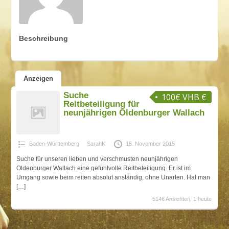
Beschreibung
Anzeigen
Suche
100€ VHB €
Reitbeteiligung für
neunjährigen Oldenburger Wallach
Baden-Württemberg
SarahK
15. November 2015
Suche für unseren lieben und verschmusten neunjährigen
Oldenburger Wallach eine gefühlvolle Reitbeteiligung. Er ist im
Umgang sowie beim reiten absolut anständig, ohne Unarten. Hat man
[…]
5146 Ansichten, 1 heute