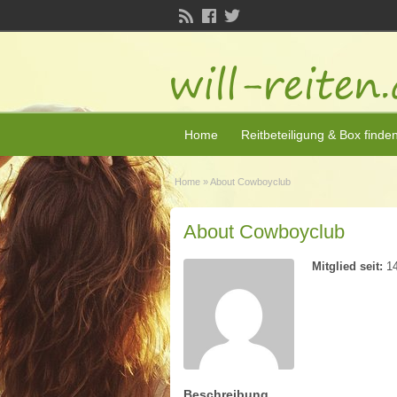
Home
Reitbeteiligung & Box finde
Home
»
About Cowboyclub
About Cowboyclub
Mitglied seit:
14
Beschreibung