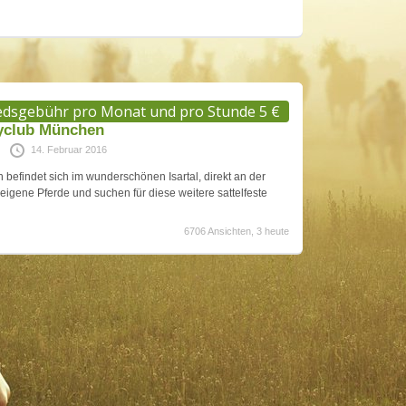
iedsgebühr pro Monat und pro Stunde 5 €
yclub München
14. Februar 2016
efindet sich im wunderschönen Isartal, direkt an der
 eigene Pferde und suchen für diese weitere sattelfeste
6706 Ansichten, 3 heute