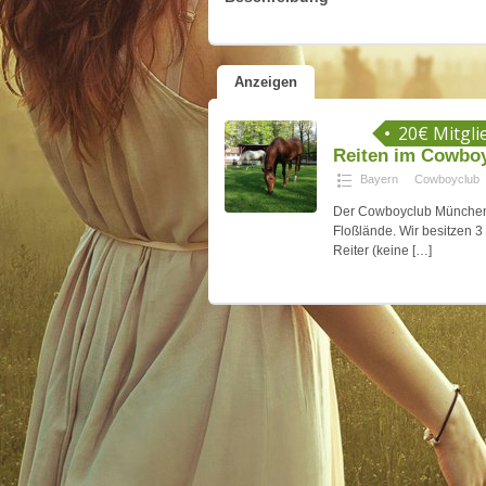
Anzeigen
20€ Mitgl
Reiten im Cowbo
Bayern
Cowboyclub
Der Cowboyclub München b
Floßlände. Wir besitzen 3
Reiter (keine
[…]